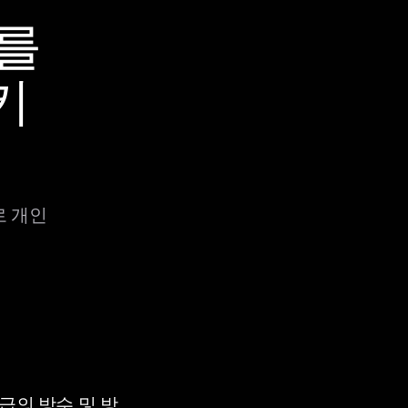
K를
키
로 개인
등급의 방수 및 방