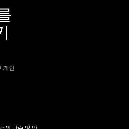
Q를
키
로 개인
등급의 방수 및 방