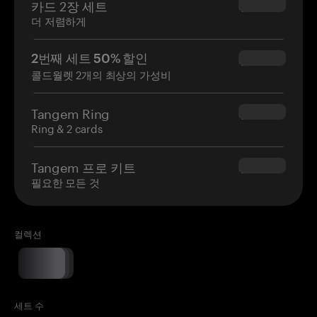
카드 2장 세트
$54.90
더 저렴하게
2번째 세트 50% 할인
$34.95
콜드월렛 2개의 최상의 가성비
Tangem Ring
$160.00
Ring & 2 cards
Tangem 프로 키트
$180.00
필요한 모든 것
컬렉션
세트 수