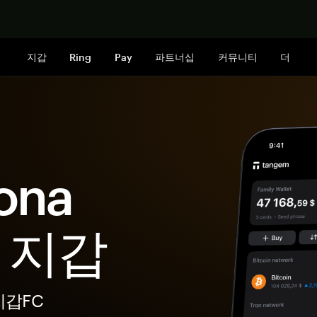
지금 구매하
지갑
Ring
Pay
파트너십
커뮤니티
더
ona
n 지갑
지갑FC