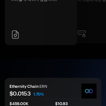
Ethernity Chain
ERN
$0.
0
153
1.70%
$459.00K
$10.93