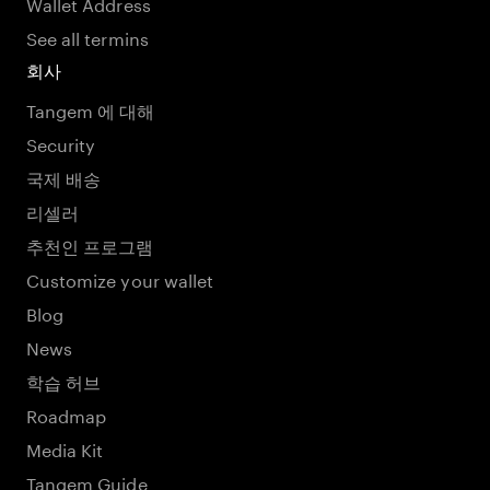
Wallet Address
See all termins
회사
Tangem 에 대해
Security
국제 배송
리셀러
추천인 프로그램
Customize your wallet
Blog
News
학습 허브
Roadmap
Media Kit
Tangem Guide