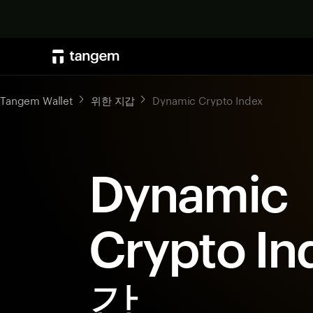
Tangem Wallet
위한 지갑
Dynamic Crypto Index
Dynamic
Crypto In
갑