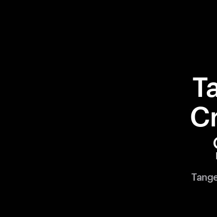
T
C
Tang