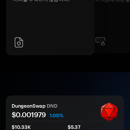
DungeonSwap
DND
$0.
00
1979
1.00%
$10.33K
$5.37