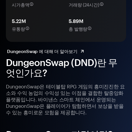
시가총액
거래량 (24시간)
5.22M
5.89M
유통량
총 발행량
DungeonSwap 에 대해 더 알아보기
DungeonSwap (DND)란 무
엇인가요?
DungeonSwap은 테이블탑 RPG 게임의 흥미진진한 요
소와 수익 농업의 수익성 있는 이점을 결합한 탈중앙화
플랫폼입니다. 바이낸스 스마트 체인에서 운영되는
DungeonSwap은 플레이어가 탐험하면서 보상을 받을
수 있는 흥미로운 모험을 제공합니다.