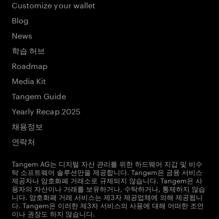
Customize your wallet
Blog
News
학습 허브
Roadmap
Media Kit
Tangem Guide
Yearly Recap 2025
채용정보
연락처
Tangem AG는 디지털 자산 관리를 위한 하드웨어 지갑 및 비수
탁 소프트웨어 솔루션만을 제공합니다. Tangem은 금융 서비스
제공자나 암호화폐 거래소로 규제되지 않습니다. Tangem은 사
용자의 자산이나 거래를 보유하거나, 수탁하거나, 통제하지 않습
니다. 암호화폐 거래 서비스는 제3자 제공업체에 의해 제공됩니
다. Tangem은 이러한 제3자 서비스의 사용에 대해 어떠한 조언
이나 권장도 하지 않습니다.