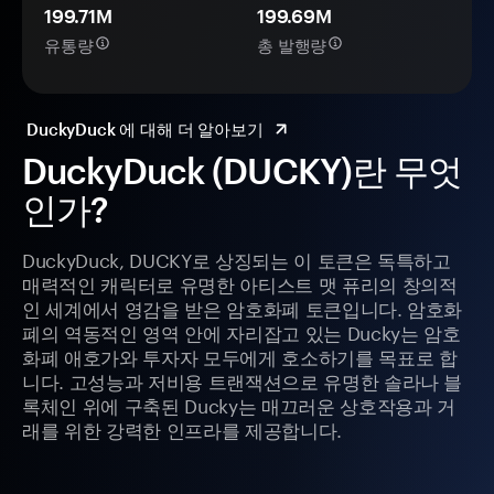
199.71M
199.69M
유통량
총 발행량
DuckyDuck 에 대해 더 알아보기
DuckyDuck (DUCKY)란 무엇
인가?
DuckyDuck, DUCKY로 상징되는 이 토큰은 독특하고
매력적인 캐릭터로 유명한 아티스트 맷 퓨리의 창의적
인 세계에서 영감을 받은 암호화폐 토큰입니다. 암호화
폐의 역동적인 영역 안에 자리잡고 있는 Ducky는 암호
화폐 애호가와 투자자 모두에게 호소하기를 목표로 합
니다. 고성능과 저비용 트랜잭션으로 유명한 솔라나 블
록체인 위에 구축된 Ducky는 매끄러운 상호작용과 거
래를 위한 강력한 인프라를 제공합니다.