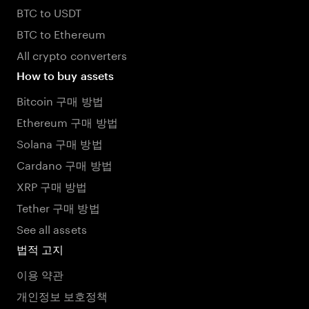
BTC to USDT
BTC to Ethereum
All crypto converters
How to buy assets
Bitcoin 구매 방법
Ethereum 구매 방법
Solana 구매 방법
Cardano 구매 방법
XRP 구매 방법
Tether 구매 방법
See all assets
법적 고지
이용 약관
개인정보 보호정책