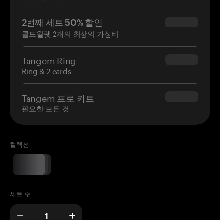
2번째 세트 50% 할인
$34.95
콜드월렛 2개의 최상의 가성비
Tangem Ring
$160.00
Ring & 2 cards
Tangem 프로 키트
$180.00
필요한 모든 것
컬렉션
세트 수