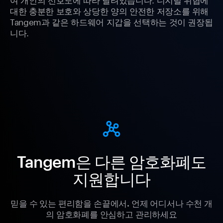
대한 충분한 보호와 상당한 양의 안전한 저장소를 위해
Tangem과 같은 하드웨어 지갑을 선택하는 것이 권장됩
니다.
Tangem은 다른 암호화폐도
지원합니다
믿을 수 있는 편리함을 손끝에서. 언제 어디서나 수천 개
의 암호화폐를 안심하고 관리하세요