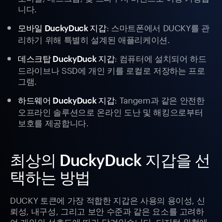
니다.
: 스마트폰에서 DUCKY를 관
모바일 DuckyDuck 지갑
리하기 위해 특별히 설계된 애플리케이션.
: 컴퓨터에 설치되어 하드
데스크탑 DuckyDuck 지갑
드라이브나 SSD에 개인 키를 로컬로 저장하는 프로
그램.
: Tangem과 같은 안전한
하드웨어 DuckyDuck 지갑
오프라인 솔루션으로 온라인 도난 및 해킹으로부터
보호를 제공합니다.
최상의 DuckyDuck 지갑을 선
택하는 방법
DUCKY 토큰에 가장 적합한 지갑은 사용의 용이성, 신
뢰성, 내구성, 그리고 보안 수준과 같은 요소를 고려하
여 개인의 선호도에 따라 달려있습니다. 디지털 위협에