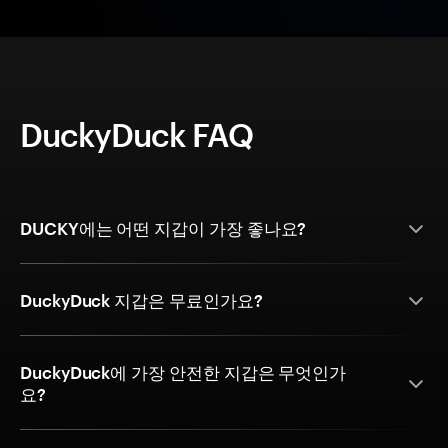
DuckyDuck FAQ
DUCKY에는 어떤 지갑이 가장 좋나요?
DuckyDuck 지갑은 무료인가요?
DuckyDuck에 가장 안전한 지갑은 무엇인가
요?