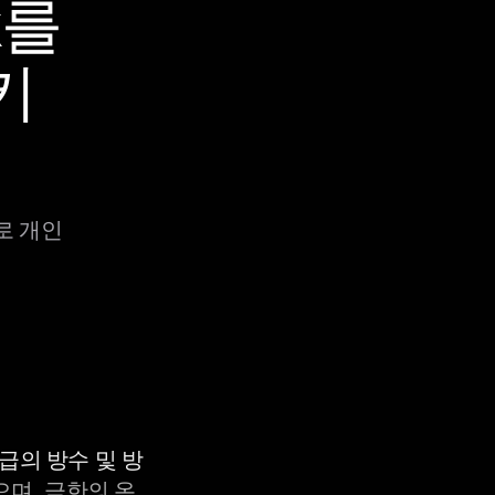
x를
키
로 개인
등급의 방수 및 방
으며, 극한의 온