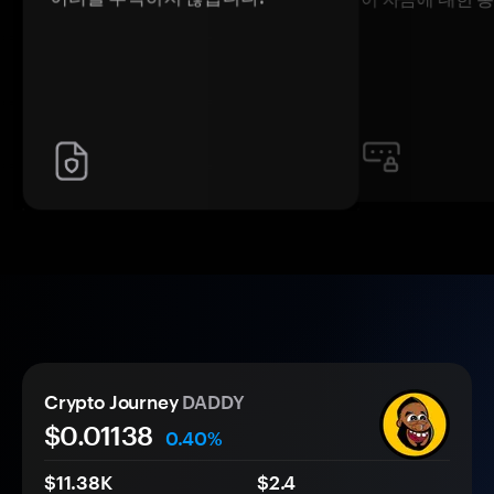
Crypto Journey
DADDY
$0.
0
1138
0.40%
$11.38K
$2.4