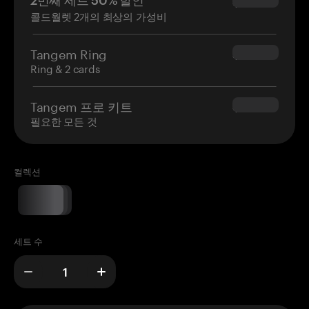
2번째 세트 50% 할인
$34.95
콜드월렛 2개의 최상의 가성비
Tangem Ring
$160.00
Ring & 2 cards
Tangem 프로 키트
$180.00
필요한 모든 것
컬렉션
세트 수