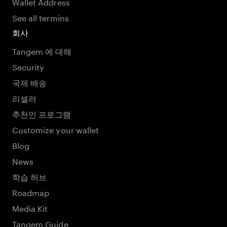
Wallet Address
See all termins
회사
Tangem 에 대해
Security
국제 배송
리셀러
추천인 프로그램
Customize your wallet
Blog
News
학습 허브
Roadmap
Media Kit
Tangem Guide