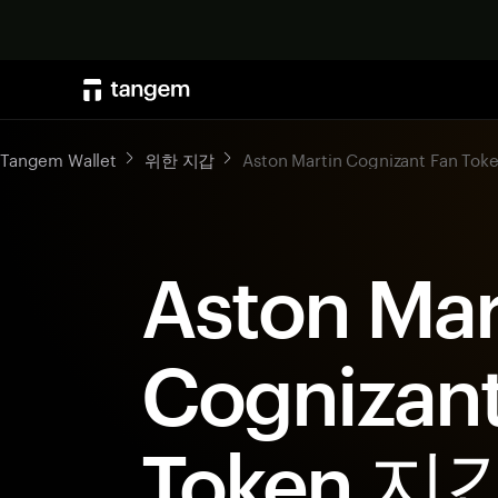
Tangem Wallet
위한 지갑
Aston Martin Cognizant Fan Tok
Aston Mar
Cognizant
Token 지