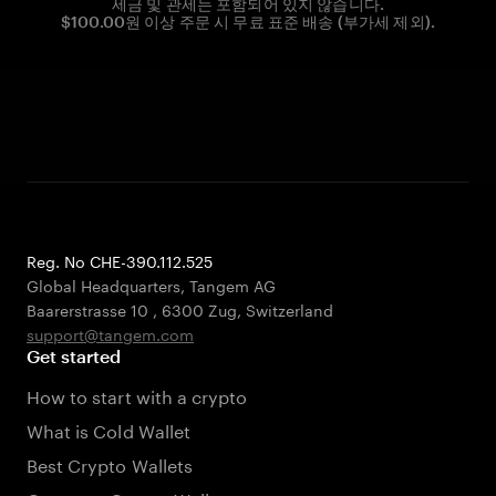
세금 및 관세는 포함되어 있지 않습니다.
$100.00원 이상 주문 시 무료 표준 배송 (부가세 제외).
Reg. No CHE-390.112.525
Global Headquarters, Tangem AG
Baarerstrasse 10
,
6300 Zug
,
Switzerland
support@tangem.com
Get started
How to start with a crypto
What is Cold Wallet
Best Crypto Wallets