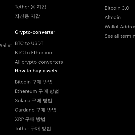
Tether 용 지갑
Bitcoin 3.0
자산용 지갑
Altcoin
Wallet Addre
Crypto-converter
See all termi
BTC to USDT
allet
BTC to Ethereum
All crypto converters
How to buy assets
Bitcoin 구매 방법
Ethereum 구매 방법
Solana 구매 방법
Cardano 구매 방법
XRP 구매 방법
Tether 구매 방법