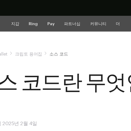
지금 구매하
지갑
Ring
Pay
파트너십
커뮤니티
더
llet
크립토 용어집
소스 코드
스 코드란 무엇
2025년 2월 4일