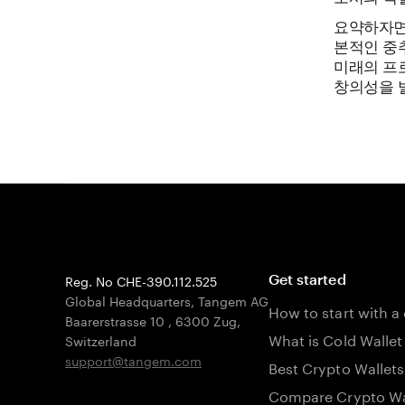
요약하자면
본적인 중
미래의 프
창의성을 
Reg. No CHE-390.112.525
Get started
Global Headquarters, Tangem AG
How to start with a
Baarerstrasse 10
,
6300 Zug
,
What is Cold Wallet
Switzerland
support@tangem.com
Best Crypto Wallets
Compare Crypto Wa