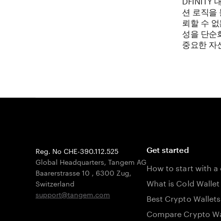
DFINIT
션 로직을
뢰할 수 없
성을 단순
중요한 자
Reg. No CHE-390.112.525
Get started
Global Headquarters, Tangem AG
How to start with a
Baarerstrasse 10
,
6300 Zug
,
What is Cold Wallet
Switzerland
support@tangem.com
Best Crypto Wallets
Compare Crypto Wa