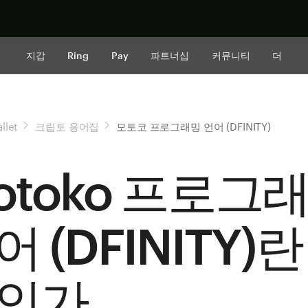
지금 구매하
지갑
Ring
Pay
파트너십
커뮤니티
더
llet
크립토 용어집
모토코 프로그래밍 언어 (DFINITY)
otoko 프로그
어 (DFINITY)란
인가