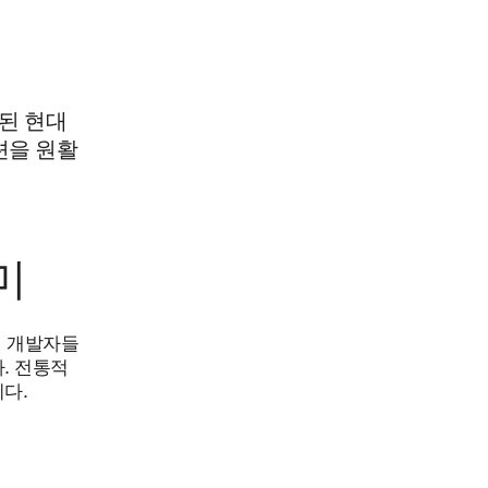
계된 현대
션을 원활
미
어 개발자들
. 전통적
니다.