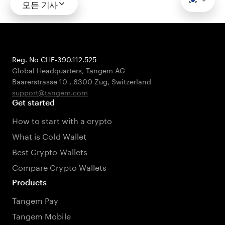
모든 기사
Reg. No CHE-390.112.525
Global Headquarters, Tangem AG
Baarerstrasse 10
,
6300 Zug
,
Switzerland
support@tangem.com
Get started
How to start with a crypto
What is Cold Wallet
Best Crypto Wallets
Compare Crypto Wallets
Products
Tangem Pay
Tangem Mobile