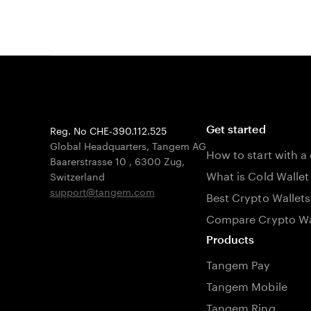
Reg. No CHE-390.112.525
Get started
Global Headquarters, Tangem AG
How to start with a
Baarerstrasse 10
,
6300 Zug
,
What is Cold Wallet
Switzerland
support@tangem.com
Best Crypto Wallets
Compare Crypto Wa
Products
Tangem Pay
Tangem Mobile
Tangem Ring