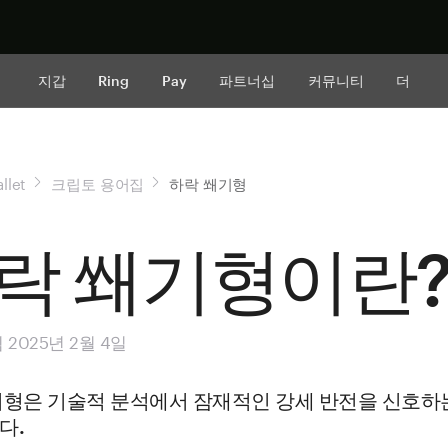
지금 구매하
지갑
Ring
Pay
파트너십
커뮤니티
더
llet
크립토 용어집
하락 쐐기형
락 쐐기형이란
2025년 2월 4일
기형은 기술적 분석에서 잠재적인 강세 반전을 신호하
다.