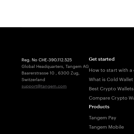
Reg. No CHE-390.112.525
Get started
Global Headquarters, Tangem AG
How to start with a
Baarerstrasse 10
,
6300 Zug
,
What is Cold Wallet
Switzerland
support@tangem.com
Best Crypto Wallets
Compare Crypto Wa
Products
Tangem Pay
Tangem Mobile