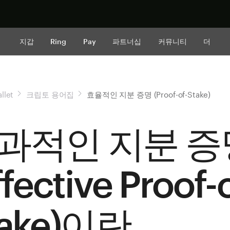
지금 구매하
지갑
Ring
Pay
파트너십
커뮤니티
더
llet
크립토 용어집
효율적인 지분 증명 (Proof-of-Stake)
과적인 지분 증
ffective Proof-
take)이란