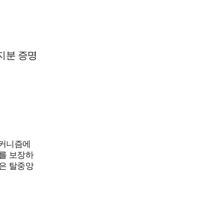
지분 증명
메커니즘에
를 보장하
은 탈중앙