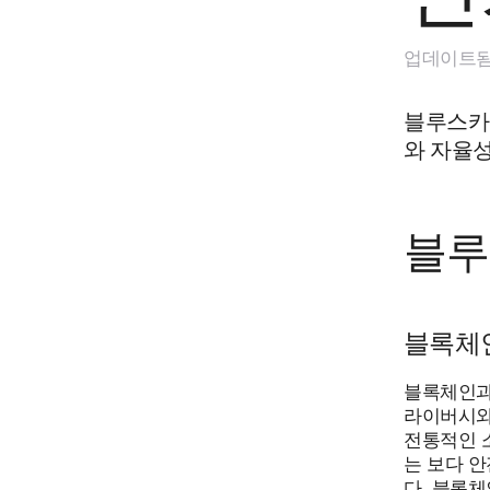
업데이트됨 
블루스카
와 자율
블루
블록체
블록체인과
라이버시와
전통적인 
는 보다 
다. 블록체