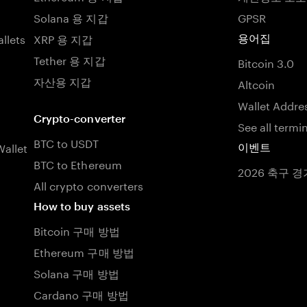
Solana 용 지갑
GPSR
llets
XRP 용 지갑
용어집
Tether 용 지갑
Bitcoin 3.0
자산용 지갑
Altcoin
Wallet Addre
Crypto-converter
See all termi
BTC to USDT
allet
이벤트
BTC to Ethereum
2026 축구 경
All crypto converters
How to buy assets
Bitcoin 구매 방법
Ethereum 구매 방법
Solana 구매 방법
Cardano 구매 방법