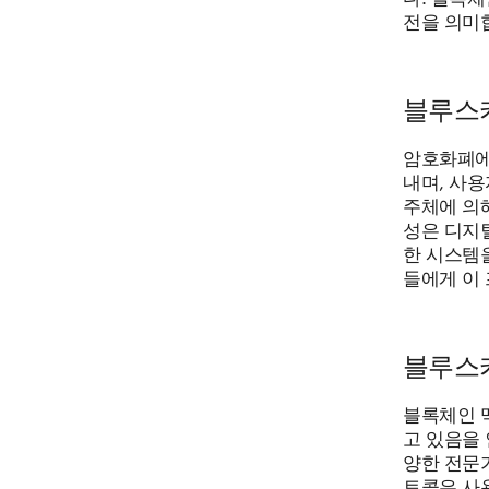
전을 의미
블루스카
암호화폐에
내며, 사
주체에 의
성은 디지
한 시스템
들에게 이
블루스
블록체인 
고 있음을 
양한 전문
토콜은 사