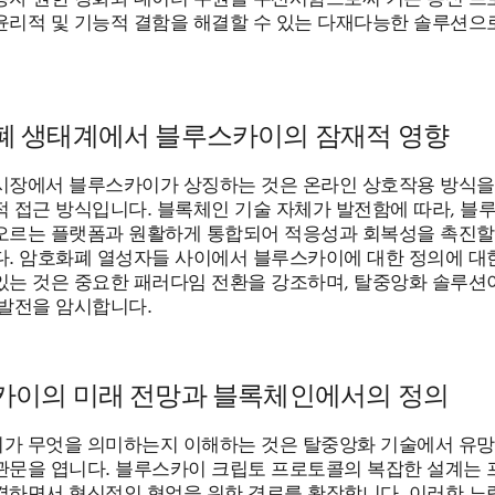
윤리적 및 기능적 결함을 해결할 수 있는 다재다능한 솔루션으
폐 생태계에서 블루스카이의 잠재적 영향
시장에서 블루스카이가 상징하는 것은 온라인 상호작용 방식을
적 접근 방식입니다. 블록체인 기술 자체가 발전함에 따라, 블
오르는 플랫폼과 원활하게 통합되어 적응성과 회복성을 촉진할
다. 암호화폐 열성자들 사이에서 블루스카이에 대한 정의에 대
있는 것은 중요한 패러다임 전환을 강조하며, 탈중앙화 솔루션
 발전을 암시합니다.
카이의 미래 전망과 블록체인에서의 정의
가 무엇을 의미하는지 이해하는 것은 탈중앙화 기술에서 유망
관문을 엽니다. 블루스카이 크립토 프로토콜의 복잡한 설계는
결하면서 혁신적인 협업을 위한 경로를 확장합니다. 이러한 노