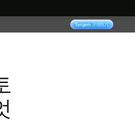
기
Tangem 구매하기
토
엇