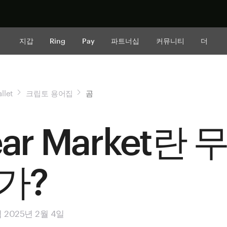
지금 구매하
지갑
Ring
Pay
파트너십
커뮤니티
더
llet
크립토 용어집
곰
ear Market란 
가?
2025년 2월 4일