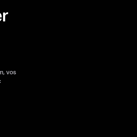
r
m, vos
: