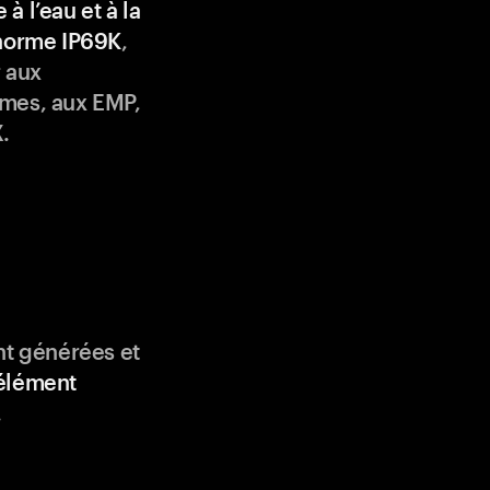
 à l’eau et à la
 norme IP69K
,
 aux
mes, aux EMP,
.
nt générées et
élément
.