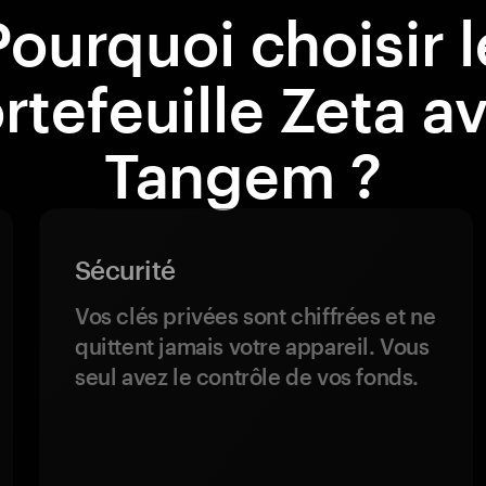
Pourquoi choisir l
rtefeuille Zeta a
Tangem ?
Sécurité
Vos clés privées sont chiffrées et ne
quittent jamais votre appareil. Vous
seul avez le contrôle de vos fonds.