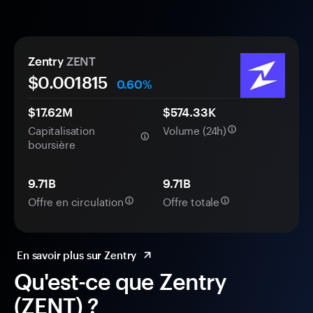
Zentry
ZENT
$0.
00
1815
0.60%
$17.62M
$574.33K
Capitalisation
Volume (24h)
boursière
9.71B
9.71B
Offre en circulation
Offre totale
En savoir plus sur Zentry
Qu'est-ce que Zentry
(ZENT) ?