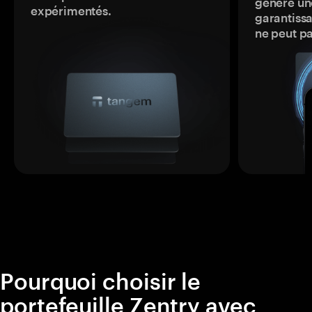
génère une
expérimentés.
garantissa
ne peut p
Pourquoi choisir le
portefeuille Zentry avec