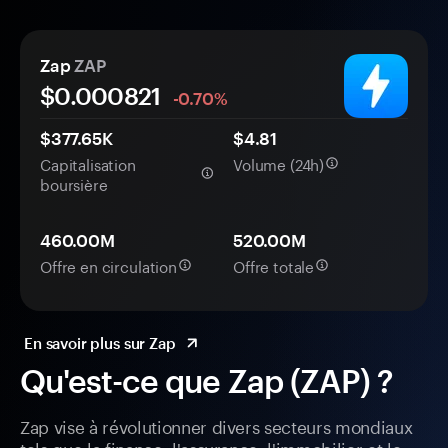
Zap
ZAP
$0.
000
821
-0.70%
$377.65K
$4.81
Capitalisation
Volume (24h)
boursière
460.00M
520.00M
Offre en circulation
Offre totale
En savoir plus sur Zap
Qu'est-ce que Zap (ZAP) ?
Zap vise à révolutionner divers secteurs mondiaux
tels que la finance, l'assurance, l'immobilier et le