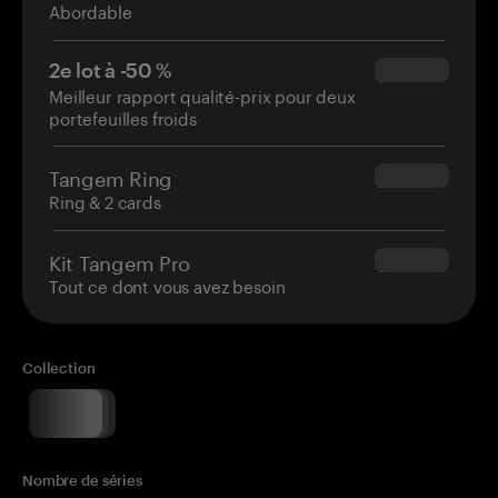
Abordable
2e lot à -50 %
$34.95
Meilleur rapport qualité-prix pour deux
portefeuilles froids
Tangem Ring
$160.00
Ring & 2 cards
Kit Tangem Pro
$180.00
Tout ce dont vous avez besoin
Collection
Nombre de séries