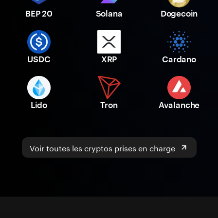
BEP 20
Solana
Dogecoin
USDC
XRP
Cardano
Lido
Tron
Avalanche
Voir toutes les cryptos prises en charge