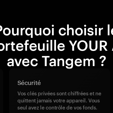
Pourquoi choisir l
ortefeuille YOUR 
avec Tangem ?
Sécurité
Vos clés privées sont chiffrées et ne
quittent jamais votre appareil. Vous
seul avez le contrôle de vos fonds.