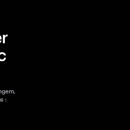
r
c
angem,
s :