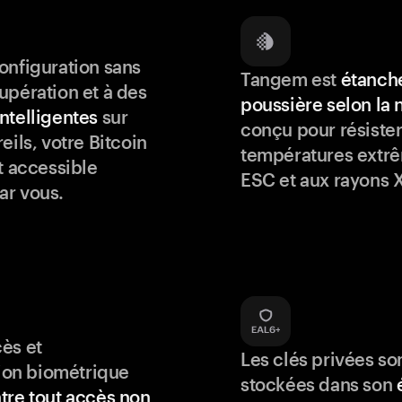
onfiguration sans
Tangem est
étanche
upération et à des
poussière selon la
ntelligentes
sur
conçu pour résister
eils, votre Bitcoin
températures extrê
t accessible
ESC et aux rayons X
ar vous.
ès et
Les clés privées so
tion biométrique
stockées dans son
tre tout accès non