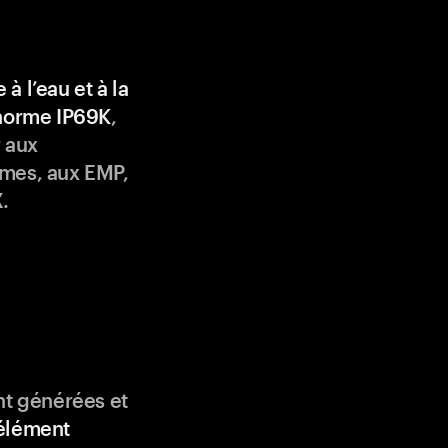
 à l’eau et à la
 norme IP69K
,
 aux
mes, aux EMP,
.
nt générées et
élément