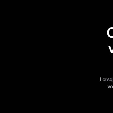
Lorsq
vo