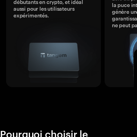
débutants en crypto, et idéal
la puce in
aussi pour les utilisateurs
génère une
expérimentés.
garantissa
ne peut p
Pourquoi choisir le