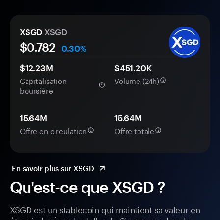
XSGD
XSGD
$
0.782
0.30%
$12.23M
$451.20K
Capitalisation
Volume (24h)
boursière
15.64M
15.64M
Offre en circulation
Offre totale
En savoir plus sur XSGD
Qu'est-ce que XSGD ?
XSGD est un stablecoin qui maintient sa valeur en
étant indexé sur le dollar de Singapour, dans le