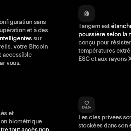
onfiguration sans
Tangem est
étanche
upération et à des
poussière selon la
ntelligentes
sur
conçu pour résister
eils, votre Bitcoin
températures extrê
t accessible
ESC et aux rayons X
ar vous.
ès et
Les clés privées so
tion biométrique
stockées dans son
tre tout accès non