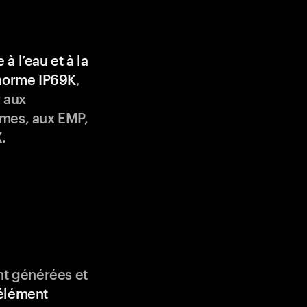
 à l’eau et à la
 norme IP69K
,
 aux
mes, aux EMP,
.
nt générées et
élément