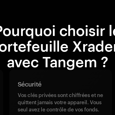
Pourquoi choisir l
ortefeuille Xrade
avec Tangem ?
Sécurité
Vos clés privées sont chiffrées et ne
quittent jamais votre appareil. Vous
seul avez le contrôle de vos fonds.