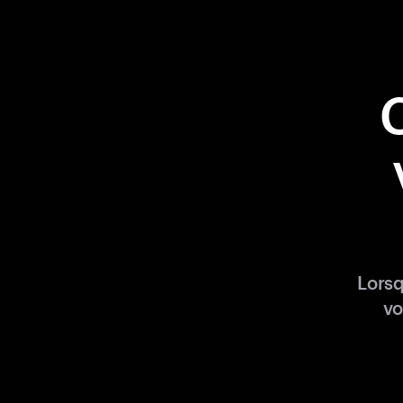
Lorsq
vo