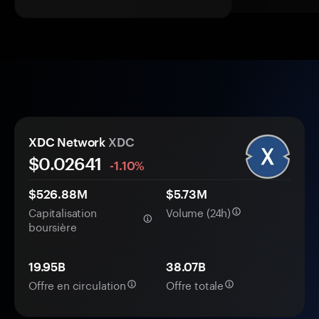
XDC Network
XDC
$0.
0
2641
-1.10%
$526.88M
$5.73M
Capitalisation
Volume (24h)
boursière
19.95B
38.07B
Offre en circulation
Offre totale