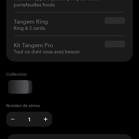
portefeuilles froids
Tangem Ring
$160.00
Ring & 2 cards
Kit Tangem Pro
$180.00
Tout ce dont vous avez besoin
Collection
Nombre de séries