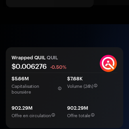
Wrapped QUIL
QUIL
$0.
00
6276
-0.50%
$5.66M
$7.68K
Capitalisation
Volume (24h)
boursière
902.29M
902.29M
Offre en circulation
Offre totale