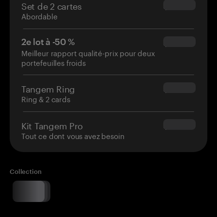
Set de 2 cartes
$54.90
Abordable
2e lot à -50 %
$34.95
Meilleur rapport qualité-prix pour deux
portefeuilles froids
Tangem Ring
$160.00
Ring & 2 cards
Kit Tangem Pro
$180.00
Tout ce dont vous avez besoin
Collection