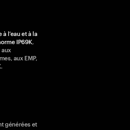
 à l’eau et à la
 norme IP69K
,
 aux
mes, aux EMP,
.
nt générées et