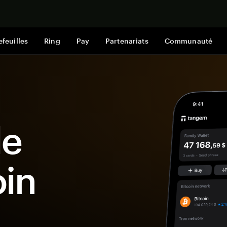
Acheter mai
efeuilles
Ring
Pay
Partenariats
Communauté
le
in