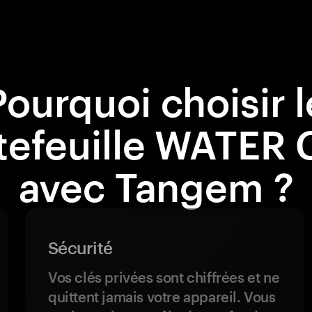
Pourquoi choisir l
tefeuille WATER 
avec Tangem ?
Sécurité
Vos clés privées sont chiffrées et ne
quittent jamais votre appareil. Vous