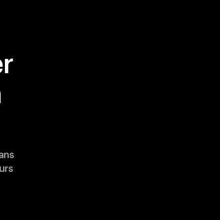
r
n
ans
urs