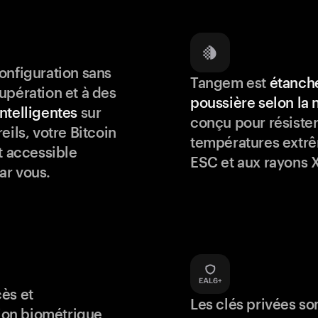
onfiguration sans
Tangem est
étanche
upération et à des
poussière selon la
ntelligentes
sur
conçu pour résister
eils, votre Bitcoin
températures extrê
t accessible
ESC et aux rayons X
ar vous.
ès et
Les clés privées so
tion biométrique