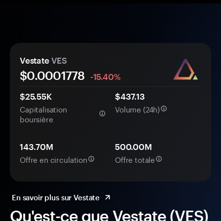
Vestate
VES
$0.
000
1778
-15.40%
$25.55K
$437.13
Capitalisation
Volume (24h)
boursière
143.70M
500.00M
Offre en circulation
Offre totale
En savoir plus sur Vestate
Qu'est-ce que Vestate (VES)