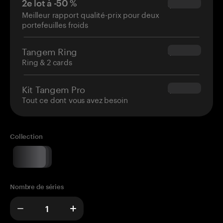
2e lot à -50 %
$34.95
Meilleur rapport qualité-prix pour deux
portefeuilles froids
Tangem Ring
$160.00
Ring & 2 cards
Kit Tangem Pro
$180.00
Tout ce dont vous avez besoin
Collection
Nombre de séries