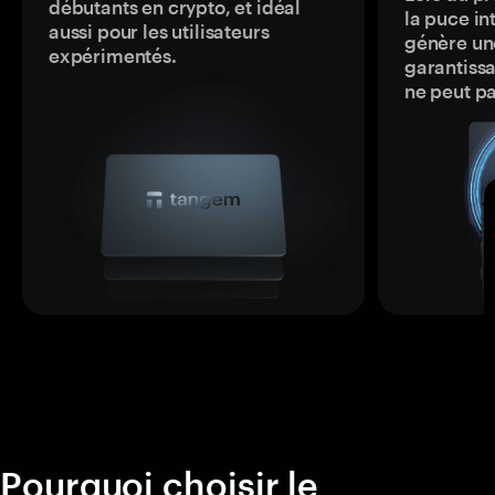
débutants en crypto, et idéal
la puce in
aussi pour les utilisateurs
génère une
expérimentés.
garantissa
ne peut p
Pourquoi choisir le