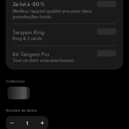
2e lot à -50 %
$34.95
Meilleur rapport qualité-prix pour deux
portefeuilles froids
Tangem Ring
$160.00
Ring & 2 cards
Kit Tangem Pro
$180.00
Tout ce dont vous avez besoin
Collection
Nombre de séries