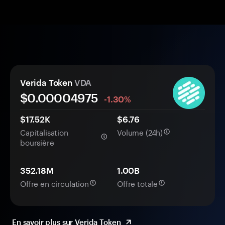
Verida Token
VDA
$0.
0000
4975
-1.30%
$17.52K
$6.76
Capitalisation
Volume (24h)
boursière
352.18M
1.00B
Offre en circulation
Offre totale
En savoir plus sur Verida Token