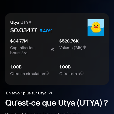
Utya
UTYA
$0.
0
3477
5.40%
$34.77M
$528.76K
Capitalisation
Volume (24h)
boursière
1.00B
1.00B
Offre en circulation
Offre totale
En savoir plus sur Utya
Qu'est-ce que Utya (UTYA) ?
Utya (UTYA) est un jeton adopté par sa