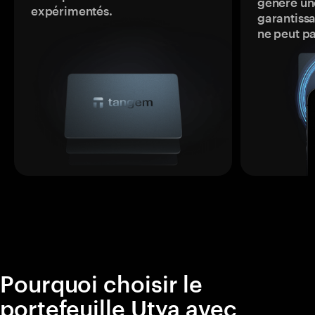
génère une
expérimentés.
garantissa
ne peut p
Pourquoi choisir le
portefeuille Utya avec