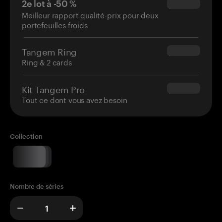
2e lot à -50 %
$34.95
Meilleur rapport qualité-prix pour deux
portefeuilles froids
Tangem Ring
$160.00
Ring & 2 cards
Kit Tangem Pro
$180.00
Tout ce dont vous avez besoin
Collection
Nombre de séries