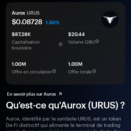
Aurox
URUS
$0.
0
8728
1.50%
$87.28K
$20.44
Capitalisation
Volume (24h)
boursière
1.00M
1.00M
Offre en circulation
Offre totale
En savoir plus sur Aurox
Qu'est-ce qu'Aurox (URUS) ?
Aurox, identifié par le symbole URUS, est un token
De-Fi distinctif qui alimente le terminal de trading
crypto Aurox, apprécié par une myriade de traders