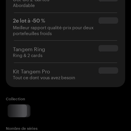
Abordable
2e lot à -50 %
$34.95
Meilleur rapport qualité-prix pour deux
portefeuilles froids
Tangem Ring
$160.00
Ring & 2 cards
Kit Tangem Pro
$180.00
Tout ce dont vous avez besoin
Collection
Nombre de séries