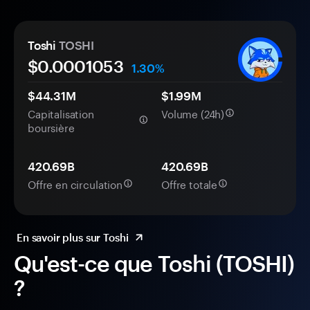
Toshi
TOSHI
$0.
000
1053
1.30%
$44.31M
$1.99M
Capitalisation
Volume (24h)
boursière
420.69B
420.69B
Offre en circulation
Offre totale
En savoir plus sur Toshi
Qu'est-ce que Toshi (TOSHI)
?