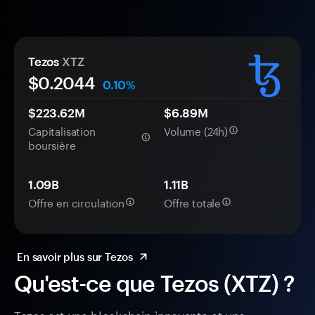
Tezos
XTZ
$
0.2044
0.10%
$223.62M
$6.89M
Capitalisation
Volume (24h)
boursière
1.09B
1.11B
Offre en circulation
Offre totale
En savoir plus sur Tezos
Qu'est-ce que Tezos (XTZ) ?
Tezos est une blockchain innovante et une