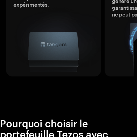
génère une
expérimentés.
garantissa
ne peut p
Pourquoi choisir le
portefeuille Tezos avec