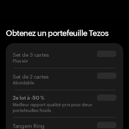
Obtenez un portefeuille Tezos
Set de 3 cartes
$69.90
Plus sûr
Set de 2 cartes
$54.90
Abordable
2e lot à -50 %
$34.95
Meilleur rapport qualité-prix pour deux
portefeuilles froids
Tangem Ring
$160.00