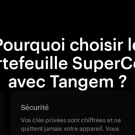
Pourquoi choisir l
tefeuille SuperC
avec Tangem ?
Sécurité
Vos clés privées sont chiffrées et ne
quittent jamais votre appareil. Vous