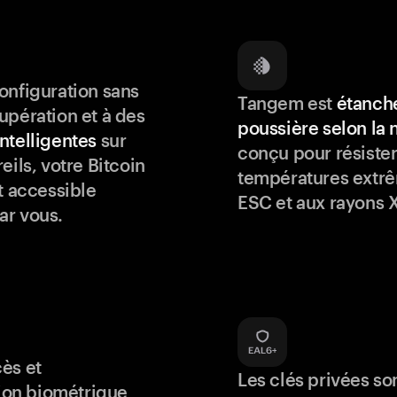
onfiguration sans
Tangem est
étanche
upération et à des
poussière selon la
ntelligentes
sur
conçu pour résister
eils, votre Bitcoin
températures extrê
t accessible
ESC et aux rayons X
ar vous.
ès et
Les clés privées so
tion biométrique