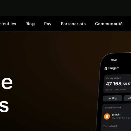
Acheter mai
efeuilles
Ring
Pay
Partenariats
Communauté
le
s