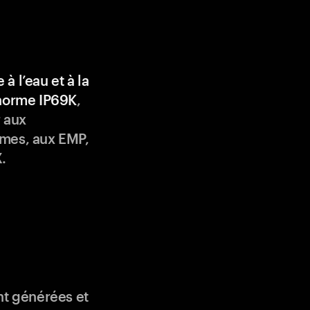
 à l’eau et à la
 norme IP69K
,
 aux
mes, aux EMP,
.
nt générées et