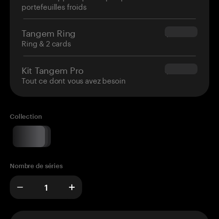
portefeuilles froids
Tangem Ring
$160.00
Ring & 2 cards
Kit Tangem Pro
$180.00
Tout ce dont vous avez besoin
Collection
Nombre de séries