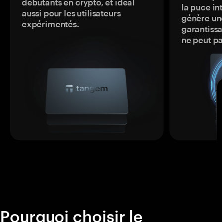
débutants en crypto, et idéal
la puce in
aussi pour les utilisateurs
génère une
expérimentés.
garantissa
ne peut p
Pourquoi choisir le