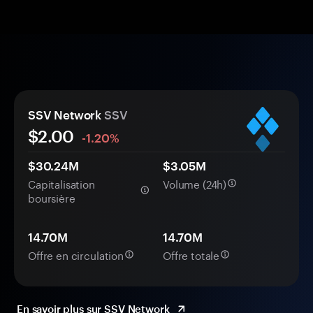
SSV Network
SSV
$2.00
-1.20%
$30.24M
$3.05M
Capitalisation
Volume (24h)
boursière
14.70M
14.70M
Offre en circulation
Offre totale
En savoir plus sur SSV Network