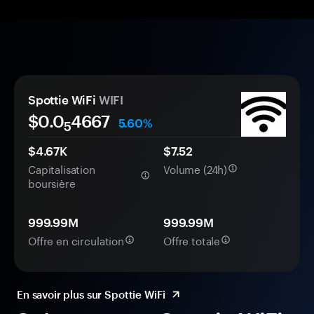
Spottie WiFi
WIFI
$0.0
4667
5.60%
5
$4.67K
$7.52
Capitalisation
Volume (24h)
boursière
999.99M
999.99M
Offre en circulation
Offre totale
En savoir plus sur Spottie WiFi