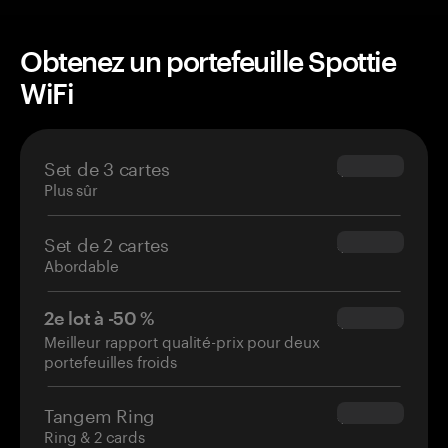
Obtenez un portefeuille Spottie
WiFi
Set de 3 cartes
$69.90
Plus sûr
Set de 2 cartes
$54.90
Abordable
2e lot à -50 %
$34.95
Meilleur rapport qualité-prix pour deux
portefeuilles froids
Tangem Ring
$160.00
Ring & 2 cards