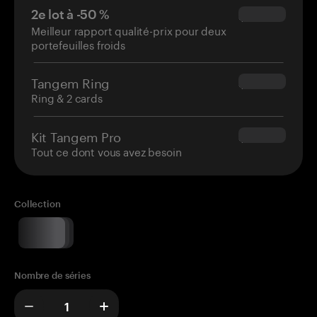
2e lot à -50 %
$34.95
Meilleur rapport qualité-prix pour deux
portefeuilles froids
Tangem Ring
$160.00
Ring & 2 cards
Kit Tangem Pro
$180.00
Tout ce dont vous avez besoin
Collection
Nombre de séries