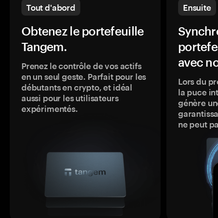
Tout d'abord
Ensuite
Obtenez le portefeuille
Synchro
Tangem.
portefe
avec no
Prenez le contrôle de vos actifs
en un seul geste. Parfait pour les
Lors du pr
débutants en crypto, et idéal
la puce in
aussi pour les utilisateurs
génère une
expérimentés.
garantissa
ne peut p