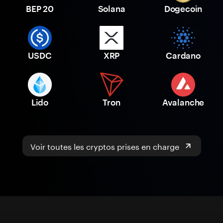
BEP 20
Solana
Dogecoin
USDC
XRP
Cardano
Lido
Tron
Avalanche
Voir toutes les cryptos prises en charge