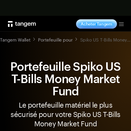
Acheter maintenant
Acheter Tangem
Tog
Tangem Wallet
Portefeuille pour
Spiko US T-Bills Money Market Fund
Portefeuille Spiko US
T-Bills Money Market
Fund
Le portefeuille matériel le plus
sécurisé pour votre Spiko US T-Bills
Money Market Fund