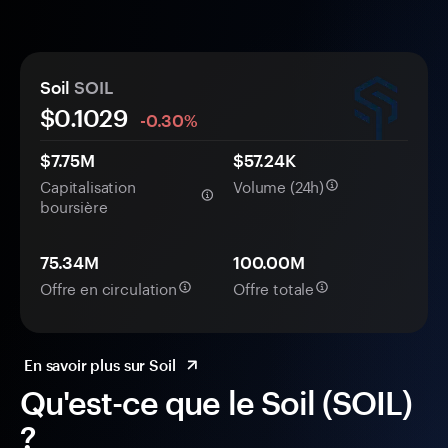
Soil
SOIL
$
0.1029
-0.30%
$7.75M
$57.24K
Capitalisation
Volume (24h)
boursière
75.34M
100.00M
Offre en circulation
Offre totale
En savoir plus sur Soil
Qu'est-ce que le Soil (SOIL)
?