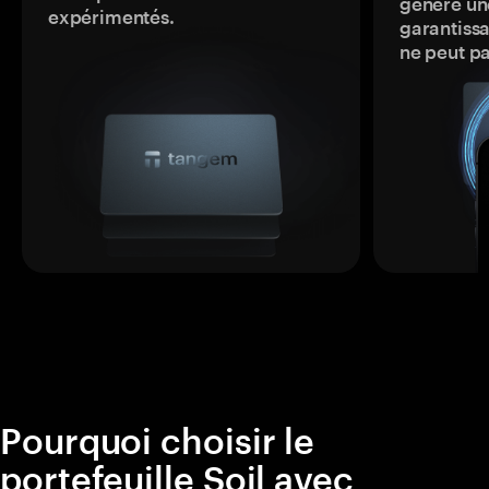
génère une
expérimentés.
garantissa
ne peut p
Pourquoi choisir le
portefeuille Soil avec