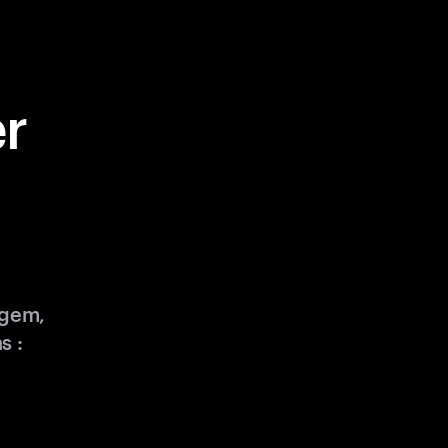
r
ngem,
s :