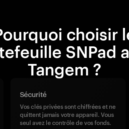
Pourquoi choisir l
tefeuille SNPad 
Tangem ?
Sécurité
Vos clés privées sont chiffrées et ne
quittent jamais votre appareil. Vous
seul avez le contrôle de vos fonds.