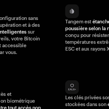
onfiguration sans
Tangem est
étanche
upération et à des
poussière selon la
ntelligentes
sur
conçu pour résister
eils, votre Bitcoin
températures extrê
t accessible
ESC et aux rayons X
ar vous.
ès et
Les clés privées so
tion biométrique
stockées dans son
tre tout accès non