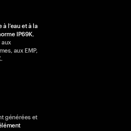
 à l’eau et à la
 norme IP69K
,
 aux
mes, aux EMP,
.
nt générées et
élément