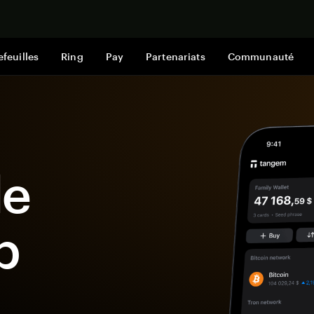
Acheter mai
efeuilles
Ring
Pay
Partenariats
Communauté
le
p