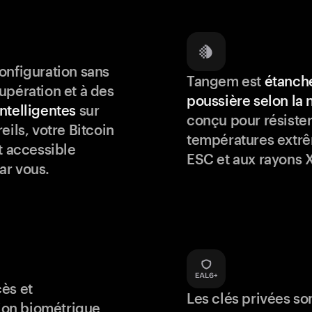
onfiguration sans
Tangem est
étanche
upération et à des
poussière selon la
ntelligentes
sur
conçu pour résister
eils, votre Bitcoin
températures extrê
t accessible
ESC et aux rayons X
ar vous.
ès et
Les clés privées so
tion biométrique