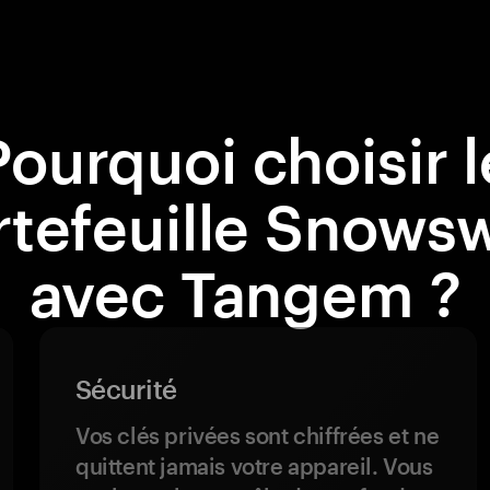
Pourquoi choisir l
rtefeuille Snows
avec Tangem ?
Sécurité
Vos clés privées sont chiffrées et ne
quittent jamais votre appareil. Vous