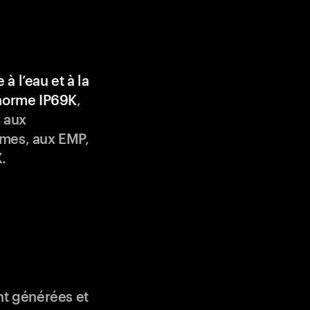
 à l’eau et à la
 norme IP69K
,
 aux
mes, aux EMP,
.
nt générées et