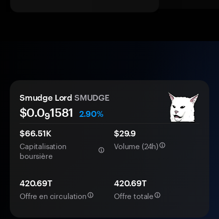
Smudge Lord
SMUDGE
$0.0
1581
2.90%
9
$66.51K
$29.9
Capitalisation
Volume (24h)
boursière
420.69T
420.69T
Offre en circulation
Offre totale