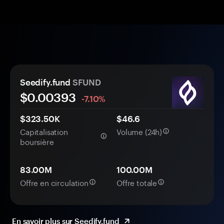
Seedify.fund
SFUND
$0.
00
393
-7.10%
$323.50K
$46.6
Capitalisation
Volume (24h)
boursière
83.00M
100.00M
Offre en circulation
Offre totale
En savoir plus sur Seedify.fund