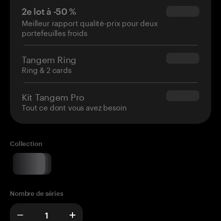
2e lot à -50 %
$34.95
Meilleur rapport qualité-prix pour deux
portefeuilles froids
Tangem Ring
$160.00
Ring & 2 cards
Kit Tangem Pro
$180.00
Tout ce dont vous avez besoin
Collection
Nombre de séries