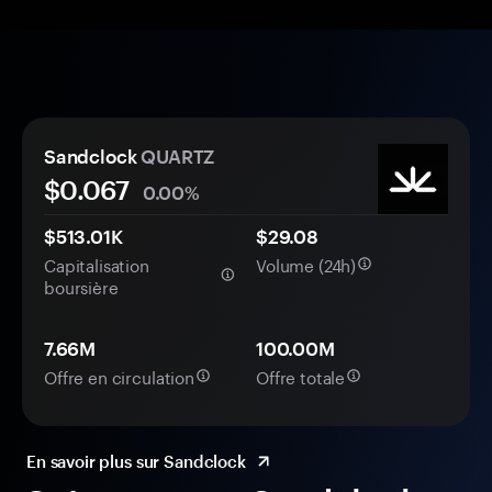
Sandclock
QUARTZ
$0.
0
67
0.00%
$513.01K
$29.08
Capitalisation
Volume (24h)
boursière
7.66M
100.00M
Offre en circulation
Offre totale
En savoir plus sur Sandclock